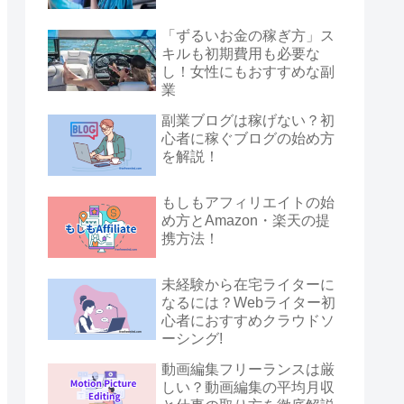
「ずるいお金の稼ぎ方」ス
キルも初期費用も必要な
し！女性にもおすすめな副
業
副業ブログは稼げない？初
心者に稼ぐブログの始め方
を解説！
もしもアフィリエイトの始
め方とAmazon・楽天の提
携方法！
未経験から在宅ライターに
なるには？Webライター初
心者におすすめクラウドソ
ーシング!
動画編集フリーランスは厳
しい？動画編集の平均月収