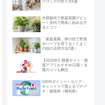
スワッグの作り方6選
水耕栽培で家庭菜園デビュ
ー！室内で簡単に始める方
法とコツ
「家庭菜園」卵の殻で野菜
やハーブを育てる！たまご
の殻の活用方法3選！
【2025年】懸賞サイト・懸
賞アプリおすすめ12選！当
選のコツも解説
100均ダイソー・セリア・
キャンドゥで買えるプチプ
チ・緩衝材（梱包材）