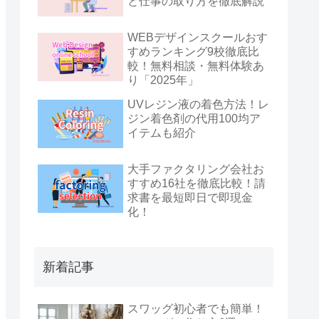
と仕事の取り方を徹底解説
WEBデザインスクールおす
すめランキング9校徹底比
較！無料相談・無料体験あ
り「2025年」
UVレジン液の着色方法！レ
ジン着色剤の代用100均ア
イテムも紹介
大手ファクタリング会社お
すすめ16社を徹底比較！請
求書を最短即日で即現金
化！
新着記事
スワッグ初心者でも簡単！