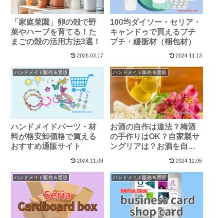
「家庭菜園」卵の殻で野
100均ダイソー・セリア・
菜やハーブを育てる！た
キャンドゥで買えるプチ
まごの殻の活用方法3選！
プチ・緩衝材（梱包材）
2025.03.17
2024.11.13
ハンドメイド販売＆通販
ハンドメイド販売＆通販
ハンドメイドパーツ・材
お酒の自作は違法？梅酒
料が格安卸価格で買える
の手作りはOK？自家製サ
おすすめ通販サイト
ングリアは？お酒を自作
する時の注意点
2024.11.08
2024.12.06
ハンドメイド販売＆通販
ハンドメイド販売＆通販