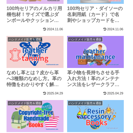
100均セリアのメルカリ用
100均セリア・ダイソーの
梱包材！サイズで選ぶダ
名刺用紙（カード）で名
ンボールやクッション封
刺やショップカードをハ
筒
ンドメイド！
2024.11.06
2024.11.06
ハンドメイド販売＆通販
ハンドメイド販売＆通販
なめし革とは？皮から革
革小物を長持ちさせる手
へ3種類のなめし方。革の
入れ方法！革のメンテナ
特徴をわかりやすく解
ンス法をレザークラフト
説！
作家が解説
2025.04.29
2025.04.29
ハンドメイド販売＆通販
ハンドメイド販売＆通販