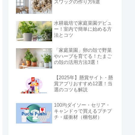
スワッグの作り方6選
水耕栽培で家庭菜園デビュ
ー！室内で簡単に始める方
法とコツ
「家庭菜園」卵の殻で野菜
やハーブを育てる！たまご
の殻の活用方法3選！
【2025年】懸賞サイト・懸
賞アプリおすすめ12選！当
選のコツも解説
100均ダイソー・セリア・
キャンドゥで買えるプチプ
チ・緩衝材（梱包材）