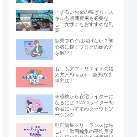
「ずるいお金の稼ぎ方」ス
キルも初期費用も必要な
し！女性にもおすすめな副
業
副業ブログは稼げない？初
心者に稼ぐブログの始め方
を解説！
もしもアフィリエイトの始
め方とAmazon・楽天の提
携方法！
未経験から在宅ライターに
なるには？Webライター初
心者におすすめクラウドソ
ーシング!
動画編集フリーランスは厳
しい？動画編集の平均月収