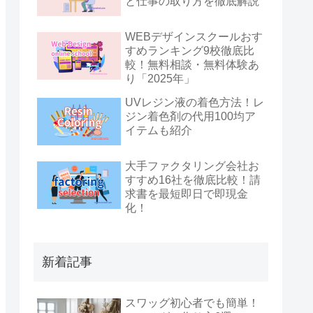
と仕事の取り方を徹底解説
WEBデザインスクールおす
すめランキング9校徹底比
較！無料相談・無料体験あ
り「2025年」
UVレジン液の着色方法！レ
ジン着色剤の代用100均ア
イテムも紹介
大手ファクタリング会社お
すすめ16社を徹底比較！請
求書を最短即日で即現金
化！
新着記事
スワッグ初心者でも簡単！