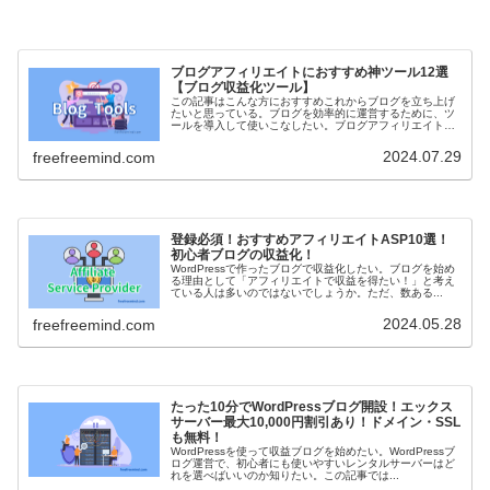
ブログアフィリエイトにおすすめ神ツール12選
【ブログ収益化ツール】
この記事はこんな方におすすめこれからブログを立ち上げ
たいと思っている。ブログを効率的に運営するために、ツ
ールを導入して使いこなしたい。ブログアフィリエイトで
収益...
2024.07.29
freefreemind.com
登録必須！おすすめアフィリエイトASP10選！
初心者ブログの収益化！
WordPressで作ったブログで収益化したい。ブログを始め
る理由として「アフィリエイトで収益を得たい！」と考え
ている人は多いのではないでしょうか。ただ、数ある...
2024.05.28
freefreemind.com
たった10分でWordPressブログ開設！エックス
サーバー最大10,000円割引あり！ドメイン・SSL
も無料！
WordPressを使って収益ブログを始めたい。WordPressブ
ログ運営で、初心者にも使いやすいレンタルサーバーはど
れを選べばいいのか知りたい。この記事では...