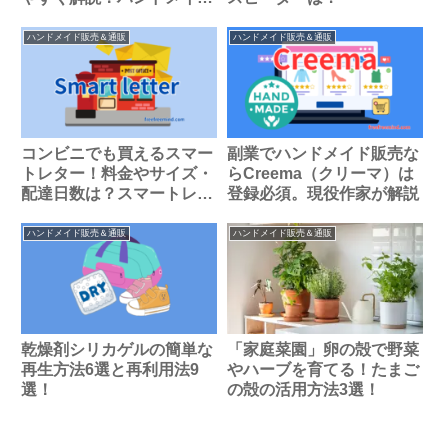
と副業
ハンドメイド販売＆通販
ハンドメイド販売＆通販
コンビニでも買えるスマー
副業でハンドメイド販売な
トレター！料金やサイズ・
らCreema（クリーマ）は
配達日数は？スマートレタ
登録必須。現役作家が解説
ーでお得に配送
ハンドメイド販売＆通販
ハンドメイド販売＆通販
乾燥剤シリカゲルの簡単な
「家庭菜園」卵の殻で野菜
再生方法6選と再利用法9
やハーブを育てる！たまご
選！
の殻の活用方法3選！