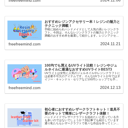
freefreemind.com
おすすめレジンアクセサリー本！レジンの魅力と
テクニック満載！
手軽に始められハンドメイドとして人気の高いレジンクラ
フト。今回は、そんなレジンクラフトの魅力とテクニック
満載のおすすめ本を厳選して紹介します。レジンアクセサ
リー...
2024.11.21
freefreemind.com
100均でも買えるUVライト比較！レジンやジュ
ルネイルに最適なおすすめUVライトBEST3
UVライトは女性に人気のジェルネイルやレジンクラフトに
は必要不可欠のアイテムです。そんなUVライトが今ではダ
イソー・キャンドゥ・セリアなど100円ショップでも手...
2024.12.13
freefreemind.com
初心者におすすめレザークラフトキット！道具不
要のキットで簡単にレザークラフト体験！
ハンドメイドでレザークラフトを始めたいと思っている方
も多いのではないでしょうか？別記事でも紹介しています
通り私たちもレザークラフトで色々な作品を作ってミンネ
やク...