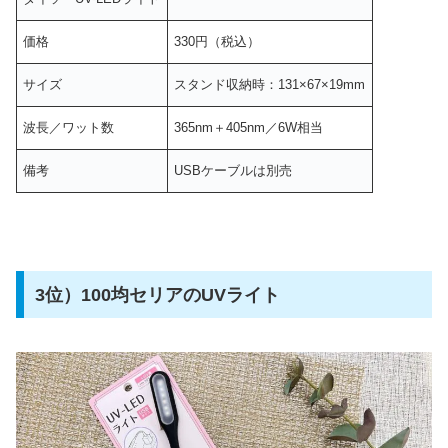
価格
330円（税込）
サイズ
スタンド収納時：131×67×19mm
波長／ワット数
365nm＋405nm／6W相当
備考
USBケーブルは別売
3位）100均セリアのUVライト