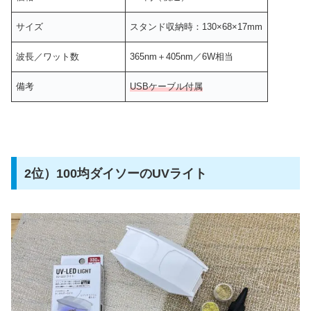
サイズ
スタンド収納時：130×68×17mm
波長／ワット数
365nm＋405nm／6W相当
備考
USBケーブル付属
2位）100均ダイソーのUVライト